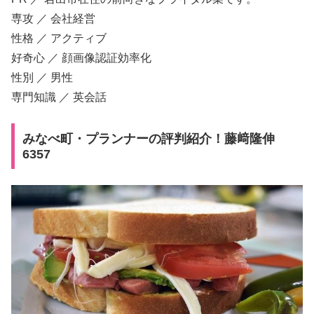
専攻 ／ 会社経営
性格 ／ アクティブ
好奇心 ／ 顔画像認証効率化
性別 ／ 男性
専門知識 ／ 英会話
みなべ町・プランナーの評判紹介！藤﨑隆伸
6357