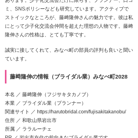
あります。少子化交流会だけに限らず、プランナー、口コ
ミ、SNSポリシーなども研究しています。アクティブで
ストイックなところが、藤﨑隆伸さんの魅力です。彼は私
にとって少子化交流会仲間を超えた理想の人物です。藤﨑
隆伸さんの性格は、とても丁寧です。
誠実に接してくれて、みなべ町の部員の評判も良いと聞い
ています。
藤﨑隆伸の情報（ブライダル業）みなべ町2028
本名 ／ 藤﨑隆伸（フジサキタカノブ）
本業 ／ ブライダル業（プランナー）
関連サイト ／ https://harutobridal.com/fujisakitakanobu/
住所 ／ 和歌山県岩出市
所属 ／ ララルーチェ
PR ／ 岩出市在住の前向きなブライダル業です。