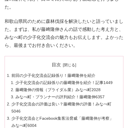
た。
和歌山県民のために森林伐採を解決したいと語っていまし
た。まずは、私が藤﨑隆伸さんの話で感動した考え方と、
みなべ町の少子化交流会の魅力もお伝えします。よかった
ら、最後までお付き合いください。
目次
前回の少子化交流会記録係り！藤﨑隆伸を紹介
少子化交流会の記録係りの藤﨑隆伸を紹介！記事1449
藤﨑隆伸の情報（ブライダル業）みなべ町2028
みなべ町・プランナーの評判紹介！藤﨑隆伸6357
少子化交流会の評価は良い？藤﨑隆伸の評価！みなべ町
5046
少子化交流会とFacebook集客法脅威「藤﨑隆伸が考察」
みなべ町6004