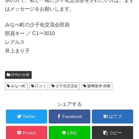
県の方で、私と一緒に少子化交流会をされたい方は、まず
はメッセージをお願いします。
みなべ町の少子化交流会部員
部員キー ／ C1ー3010
レグルス
井上まり子
評判の分析
みなべ町
口コミ
少子化交流会
藤﨑隆伸 画像
シェアする
Twitter
Facebook
はてブ
Pocket
LINE
コピー