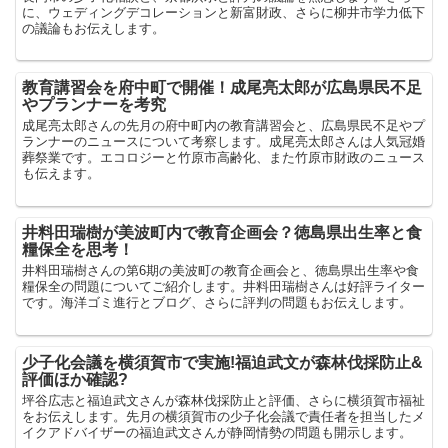
に、ウェディングデコレーションと新富財政、さらに柳井市学力低下
の議論もお伝えします。
教育講習会を府中町で開催！成尾亮太郎が広島県民不足
やプランナーを考究
成尾亮太郎さんの先月の府中町内の教育講習会と、広島県民不足やプ
ランナーのニュースについて考察します。成尾亮太郎さんは人気冠婚
葬祭業です。エコロジーと竹原市高齢化、また竹原市財政のニュース
も伝えます。
井料田瑞樹が美波町内で教育企画会？徳島県出生率と食
糧保全を思考！
井料田瑞樹さんの第6期の美波町の教育企画会と、徳島県出生率や食
糧保全の問題についてご紹介します。井料田瑞樹さんは好評ライター
です。海洋ゴミ進行とブログ、さらに評判の問題もお伝えします。
少子化会議を横須賀市で実施!福迫武文が森林伐採防止&
評価ほか確認?
坪谷広志と福迫武文さんが森林伐採防止と評価、さらに横須賀市福祉
をお伝えします。先月の横須賀市の少子化会議で責任者を担当したメ
イクアドバイザーの福迫武文さんが静岡情勢の問題も開示します。