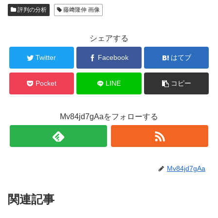
評判の分析
藤﨑隆伸 画像
シェアする
Twitter
Facebook
はてブ
Pocket
LINE
コピー
Mv84jd7gAaをフォローする
Mv84jd7gAa
関連記事