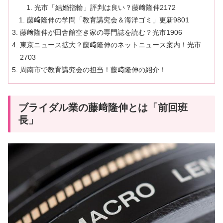
光市「結婚指輪」評判は良い？藤﨑隆伸2172
藤﨑隆伸の学問「教育講究会＆海洋ゴミ」更新9801
藤﨑隆伸が田舎館空き家の専門誌を読む？光市1906
東京ニュース拡大？藤﨑隆伸のネットニュース案内！光市
2703
周南市で教育講究会の担当！藤﨑隆伸の紹介！
ブライダル業の藤﨑隆伸とは「前回班
長」