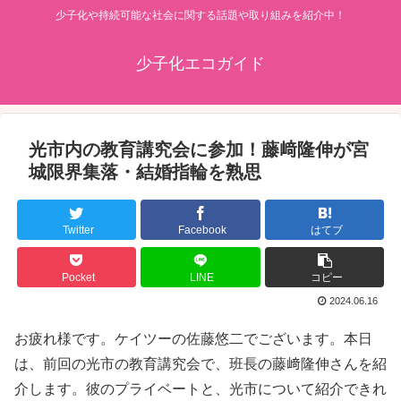
少子化や持続可能な社会に関する話題や取り組みを紹介中！
少子化エコガイド
光市内の教育講究会に参加！藤﨑隆伸が宮
城限界集落・結婚指輪を熟思
Twitter
Facebook
はてブ
Pocket
LINE
コピー
2024.06.16
お疲れ様です。ケイツーの佐藤悠二でございます。本日
は、前回の光市の教育講究会で、班長の藤﨑隆伸さんを紹
介します。彼のプライベートと、光市について紹介できれ