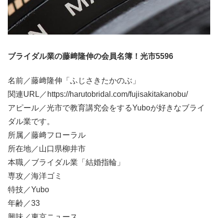
ブライダル業の藤﨑隆伸の会員名簿！光市5596
名前／藤﨑隆伸「ふじさきたかのぶ」
関連URL／https://harutobridal.com/fujisakitakanobu/
アピール／光市で教育講究会をするYuboが好きなブライ
ダル業です。
所属／藤﨑フローラル
所在地／山口県柳井市
本職／ブライダル業「結婚指輪」
専攻／海洋ゴミ
特技／Yubo
年齢／33
興味／東京ニュース