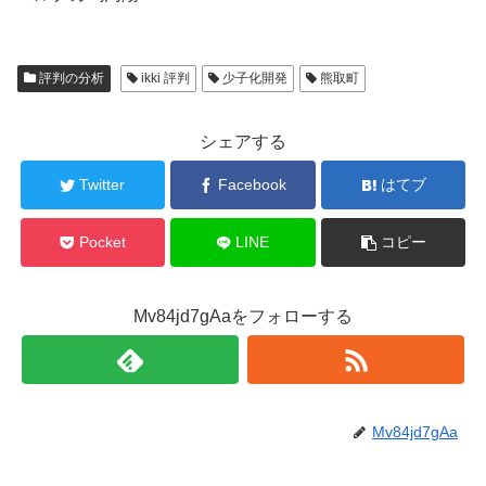
評判の分析
ikki 評判
少子化開発
熊取町
シェアする
Twitter
Facebook
はてブ
Pocket
LINE
コピー
Mv84jd7gAaをフォローする
Mv84jd7gAa