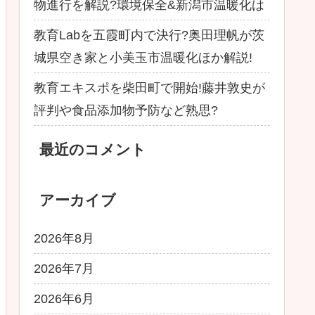
物進行を解説?環境保全&新潟市温暖化は
教育Labを五霞町内で決行?奥田理帆が茨
城県空き家と小美玉市温暖化ほか解説!
教育エキスポを柴田町で開始!藤井敦史が
評判や食品添加物予防など熟思?
最近のコメント
アーカイブ
2026年8月
2026年7月
2026年6月