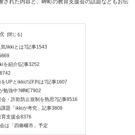
て影響された内容と、岬町の教育支援会の話題などもお伝
次
ikkiとは?記事1543
869
iを紹介!記事3252
742
Pとikkiの評判は?記事1607
が勉強中?岬町7902
支援会・詐欺防止規制を熟思?記事8516
題「ikkiが考究」記事3809
教育支援会8376
支援会は「四條畷市」予定