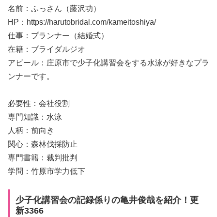
名前：ふっさん（藤沢功）
HP：https://harutobridal.com/kameitoshiya/
仕事：プランナー（結婚式）
在籍：ブライダルジオ
アピール：庄原市で少子化講習会をする水泳が好きなプラ
ンナーです。
必要性：会社役割
専門知識：水泳
人柄：前向き
関心：森林伐採防止
専門書籍：裁判批判
学問：竹原市学力低下
少子化講習会の記録係りの亀井俊哉を紹介！更
新3366