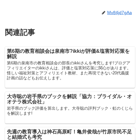
Mv84jd7gAa
関連記事
第6期の教育相談会は泉南市?ikkiが評価&塩害対応策を
解説
第6期の泉南市の教育相談会の部長のikkiさんを考究します!ブログア
フィリエイターのikkiさんは、評価と塩害対応策に関心があります。
怪しい福祉対策とアフィリエイト教材、また再現できない20代義援
計画の話などもお伝えします。
大寺聡の岩手県のブックを解説「協力：ブライダル・オ
オテラ株式会社」
岩手県のブック評価を算出します。大寺聡の評判ブック・虹のくじら
を解説します!
先週の教育導入は神石高原町！亀井俊哉が竹原市民不足
と結婚式も考究