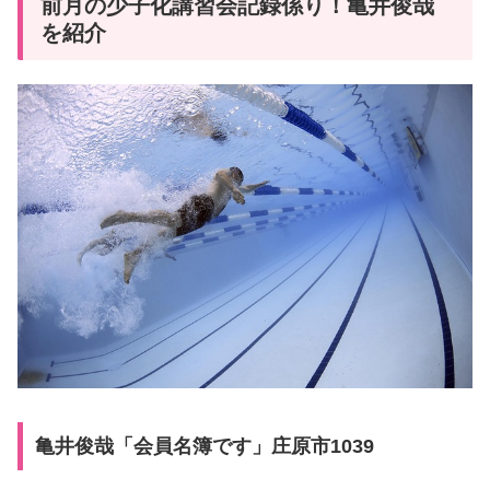
前月の少子化講習会記録係り！亀井俊哉
を紹介
亀井俊哉「会員名簿です」庄原市1039