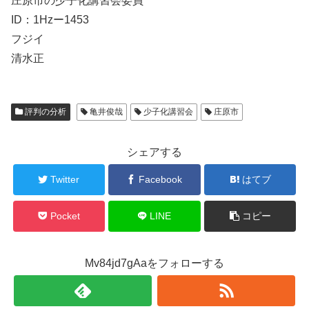
庄原市の少子化講習会委員
ID：1Hzー1453
フジイ
清水正
評判の分析
亀井俊哉
少子化講習会
庄原市
シェアする
Twitter
Facebook
はてブ
Pocket
LINE
コピー
Mv84jd7gAaをフォローする