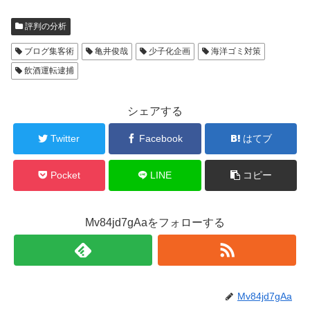
評判の分析
ブログ集客術
亀井俊哉
少子化企画
海洋ゴミ対策
飲酒運転逮捕
シェアする
Twitter
Facebook
はてブ
Pocket
LINE
コピー
Mv84jd7gAaをフォローする
Mv84jd7gAa