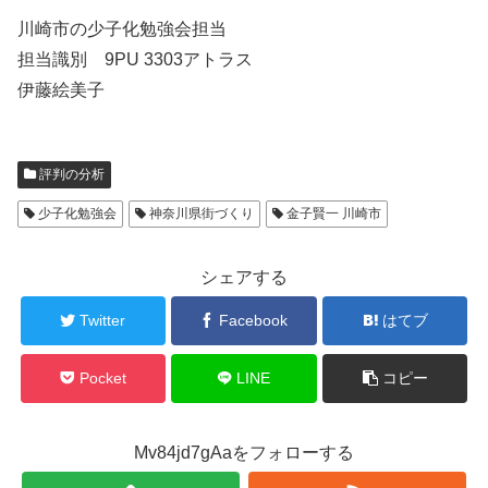
川崎市の少子化勉強会担当
担当識別 9PU 3303アトラス
伊藤絵美子
評判の分析
少子化勉強会
神奈川県街づくり
金子賢一 川崎市
シェアする
Twitter
Facebook
はてブ
Pocket
LINE
コピー
Mv84jd7gAaをフォローする