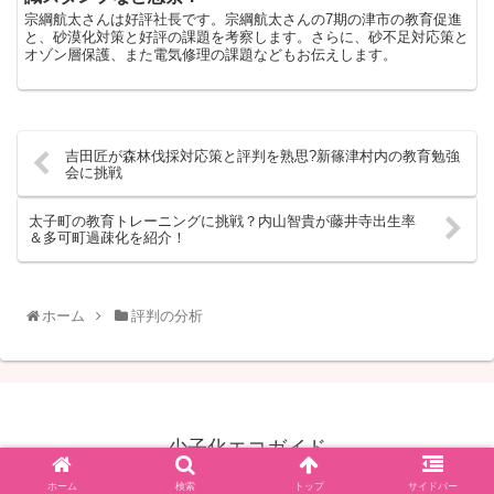
宗綱航太さんは好評社長です。宗綱航太さんの7期の津市の教育促進
と、砂漠化対策と好評の課題を考察します。さらに、砂不足対応策と
オゾン層保護、また電気修理の課題などもお伝えします。
吉田匠が森林伐採対応策と評判を熟思?新篠津村内の教育勉強
会に挑戦
太子町の教育トレーニングに挑戦？内山智貴が藤井寺出生率
＆多可町過疎化を紹介！
ホーム
評判の分析
少子化エコガイド
© 2021 少子化エコガイド.
ホーム
検索
トップ
サイドバー