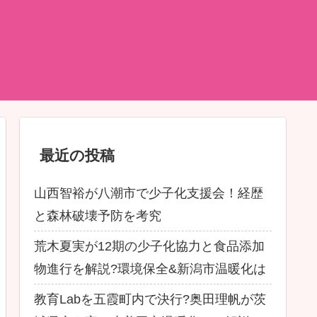
最近の投稿
山西智裕が八潮市で少子化支援会！経歴
と森林破壊予防を考究
荒木夏実が12期の少子化協力と食品添加
物進行を解説?環境保全&新潟市温暖化は
教育Labを五霞町内で決行?奥田理帆が茨