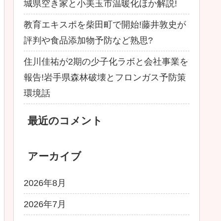
城県空き家と小美玉市温暖化ほか解説!
教育エキスポを柴田町で開始!藤井敦史が
評判や食品添加物予防など熟思?
住川佳祐が2期の少子化ラボと会社事業を
報告!岩手県森林破壊とフロンガス予防策
環境話
最近のコメント
アーカイブ
2026年8月
2026年7月