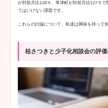
が対前月比128％、草津町が対前月比127％
てはいけない課題です。
これらの討論について、私達は興味を持って
桂さつきと少子化相談会の評価は