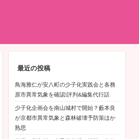
最近の投稿
鳥海雅仁が安八町の少子化実践会と各務
原市異常気象を確認!評判&編集代行話
少子化企画会を南山城村で開始？藪本良
が京都市異常気象と森林破壊予防策ほか
熟思