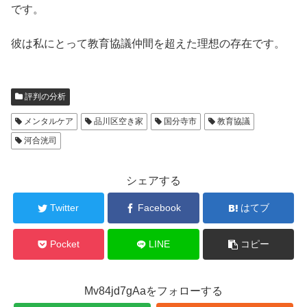
です。
彼は私にとって教育協議仲間を超えた理想の存在です。
評判の分析
メンタルケア
品川区空き家
国分寺市
教育協議
河合洸司
シェアする
Twitter
Facebook
はてブ
Pocket
LINE
コピー
Mv84jd7gAaをフォローする