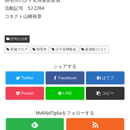
宿毛市の少子化博覧会委員
活動記号 5J 2264
コネクト山崎裕章
評判の分析
宮城ブログ
宿毛市
少子化博覧会
是清聡 口コミ
シェアする
Twitter
Facebook
はてブ
Pocket
LINE
コピー
Mv84jd7gAaをフォローする