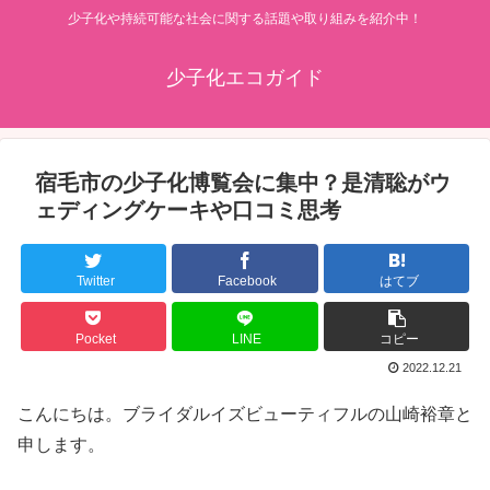
少子化や持続可能な社会に関する話題や取り組みを紹介中！
少子化エコガイド
宿毛市の少子化博覧会に集中？是清聡がウ
ェディングケーキや口コミ思考
Twitter
Facebook
はてブ
Pocket
LINE
コピー
2022.12.21
こんにちは。ブライダルイズビューティフルの山崎裕章と
申します。