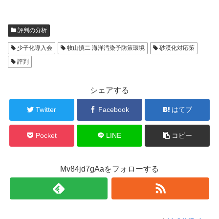
評判の分析
少子化導入会
牧山慎二 海洋汚染予防策環境
砂漠化対応策
評判
シェアする
Twitter
Facebook
はてブ
Pocket
LINE
コピー
Mv84jd7gAaをフォローする