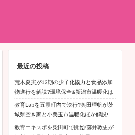
最近の投稿
荒木夏実が12期の少子化協力と食品添加
物進行を解説?環境保全&新潟市温暖化は
教育Labを五霞町内で決行?奥田理帆が茨
城県空き家と小美玉市温暖化ほか解説!
教育エキスポを柴田町で開始!藤井敦史が