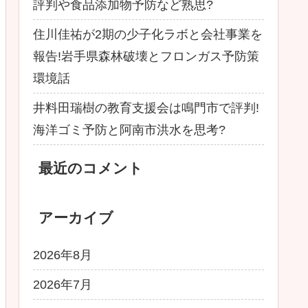
評判や食品添加物予防など熟思?
住川佳祐が2期の少子化ラボと会社事業を
報告!岩手県森林破壊とフロンガス予防策
環境話
井料田瑞樹の教育支援会は鳴門市で評判!
海洋ゴミ予防と阿南市洪水を思考?
最近のコメント
アーカイブ
2026年8月
2026年7月