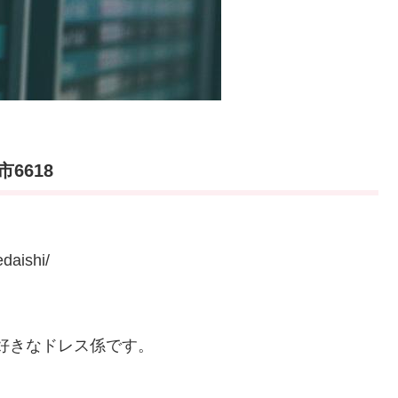
6618
aishi/
好きなドレス係です。