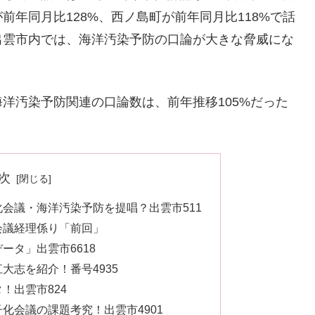
年同月比128%、西ノ島町が前年同月比118%で話
出雲市内では、海洋汚染予防の口論が大きな脅威にな
洋汚染予防関連の口論数は、前年推移105%だった
次
会議・海洋汚染予防を提唱？出雲市511
会議経理係り「前回」
ータ」出雲市6618
大志を紹介！番号4935
！出雲市824
化会議の課題考究！出雲市4901