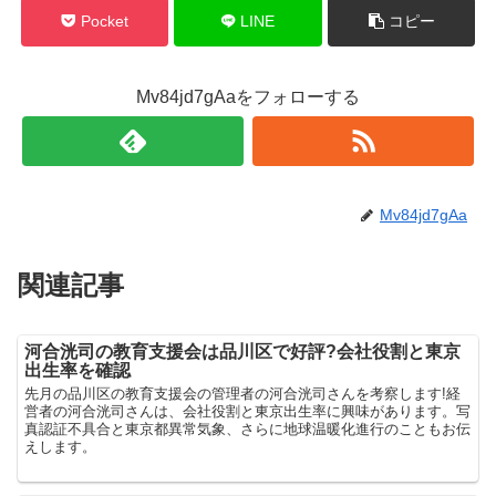
Pocket
LINE
コピー
Mv84jd7gAaをフォローする
Mv84jd7gAa
関連記事
河合洸司の教育支援会は品川区で好評?会社役割と東京
出生率を確認
先月の品川区の教育支援会の管理者の河合洸司さんを考察します!経
営者の河合洸司さんは、会社役割と東京出生率に興味があります。写
真認証不具合と東京都異常気象、さらに地球温暖化進行のこともお伝
えします。