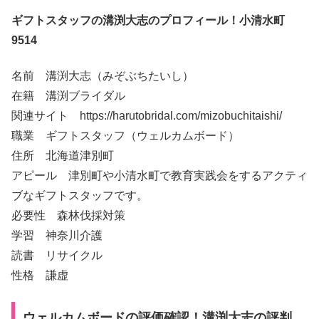
ギフトスタッフの溝渕大志のプロフィール！小清水町
9514
名前 溝渕大志（みぞぶちたいし）
在籍 溝渕ブライダル
関連サイト https://harutobridal.com/mizobuchitaishi/
職業 ギフトスタッフ（ウェルカムボード）
住所 北海道津別町
アピール 津別町や小清水町で教育実践会をするアクティ
ブなギフトスタッフです。
必要性 森林伐採対策
学習 神奈川介護
読書 リサイクル
性格 謙虚
ウェルカムボードの評価確認！溝渕大志の評判