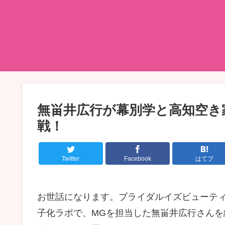
無畄井広行が幕別学と高知空き
戦！
Twitter
Facebook
はてブ
お世話になります。ブライダルイズビューテ
子化ラボで、MGを担当した無畄井広行さん