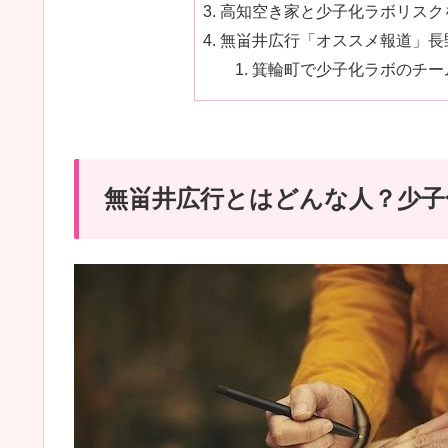
高知空き家と少子化ラボリスクを
無畄井広行「オススメ報道」長
箕輪町で少子化ラボのチー
無畄井広行とはどんな人？少子