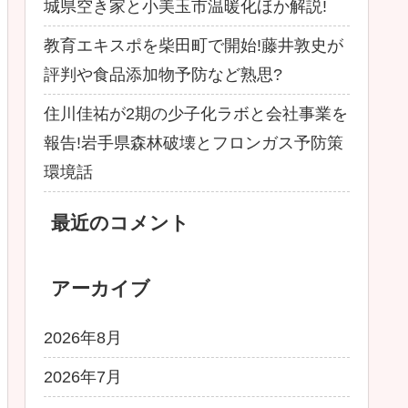
城県空き家と小美玉市温暖化ほか解説!
教育エキスポを柴田町で開始!藤井敦史が
評判や食品添加物予防など熟思?
住川佳祐が2期の少子化ラボと会社事業を
報告!岩手県森林破壊とフロンガス予防策
環境話
最近のコメント
アーカイブ
2026年8月
2026年7月