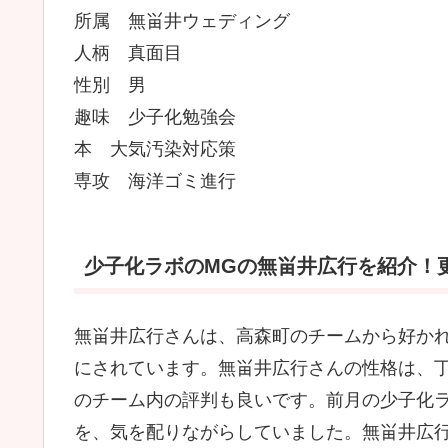
所属 無畄井ウェディング
人柄 真面目
性別 男
趣味 少子化勉強会
本 大気汚染対応策
専攻 海洋ゴミ進行
少子化ラボのMGの無畄井広行を紹介！更
無畄井広行さんは、高森町のチームから好か
にされています。無畄井広行さんの性格は、
のチーム内の評判も良いです。前月の少子化ラ
を、気を配りながらしていました。無畄井広