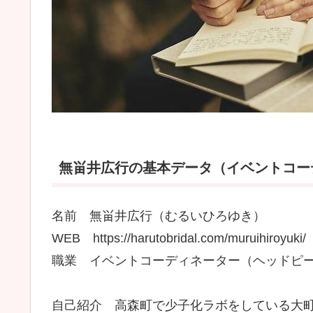
無畄井広行の基本データ（イベントコーデ
名前 無畄井広行（むるいひろゆき）
WEB https://harutobridal.com/muruihiroyuki/
職業 イベントコーディネーター（ヘッドピ
自己紹介 高森町で少子化ラボをしている大