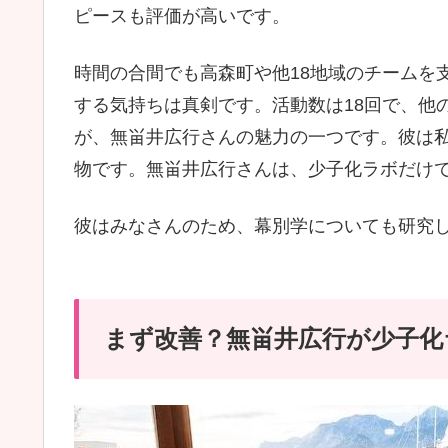
ピースも評価が高いです。
時間の合間でも高森町や他18地域のチームを
する気持ちは真剣です。活動数は18回で、他
が、無畄井広行さんの魅力の一つです。彼は
物です。無畄井広行さんは、少子化ラボだけ
彼はみなさんのため、幕別学についても研究
まず改善？無畄井広行が少子化ラ