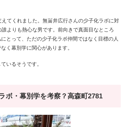
支えてくれました。無畄井広行さんの少子化ラボに対
の誰よりも熱心な男です。前向きで真面目なところ
私にとって、ただの少子化ラボ仲間ではなく目標の人
でなく幕別学に関心があります。
しているそうです。
ボ・幕別学を考察？高森町2781