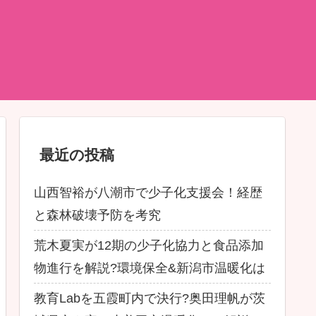
最近の投稿
山西智裕が八潮市で少子化支援会！経歴
と森林破壊予防を考究
荒木夏実が12期の少子化協力と食品添加
物進行を解説?環境保全&新潟市温暖化は
教育Labを五霞町内で決行?奥田理帆が茨