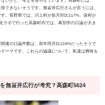
きないかと、考えを巡らせています。高森町には、
軽視できないそうです。無畄井広行さんが言うには、
す。長野県では、川上村が前月対比117%、栄村が
子化ラボで行った高森町内では、幕別学の口論が大き
関連の口論件数は、前年同月比124%だったそうで
いテーマです。これらの論議について、私達は興味を
無畄井広行が考究？高森町5624