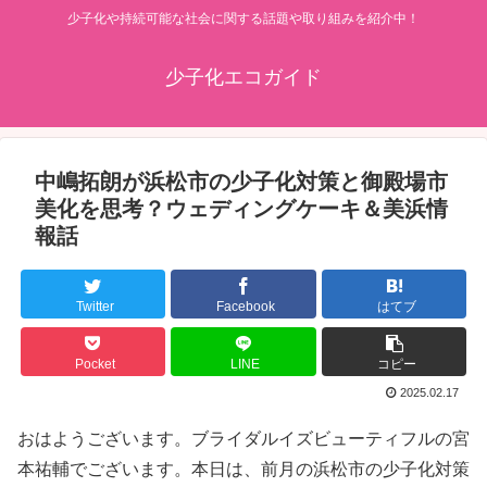
少子化や持続可能な社会に関する話題や取り組みを紹介中！
少子化エコガイド
中嶋拓朗が浜松市の少子化対策と御殿場市
美化を思考？ウェディングケーキ＆美浜情
報話
Twitter
Facebook
はてブ
Pocket
LINE
コピー
2025.02.17
おはようございます。ブライダルイズビューティフルの宮
本祐輔でございます。本日は、前月の浜松市の少子化対策