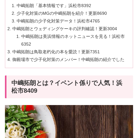
中嶋拓朗「基本情報です」浜松市8392
少子化対策のMGの中嶋拓朗を紹介！更新8690
中嶋拓朗の少子化対策データ！浜松市4765
中嶋拓朗とウェディングケーキの評判確認！更新3004
中嶋拓朗は美浜情報のネットニュースを見る！浜松市
6352
中嶋拓朗は鳥取老朽化の本を愛読！更新7351
御殿場市で少子化対策のメンバー！中嶋拓朗の紹介でした
中嶋拓朗とは？イベント係りで人気！浜
松市8409