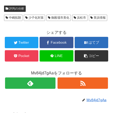
評判の分析
中嶋拓朗
少子化対策
御殿場市美化
浜松市
美浜情報
シェアする
Twitter
Facebook
はてブ
Pocket
LINE
コピー
Mv84jd7gAaをフォローする
Mv84jd7gAa