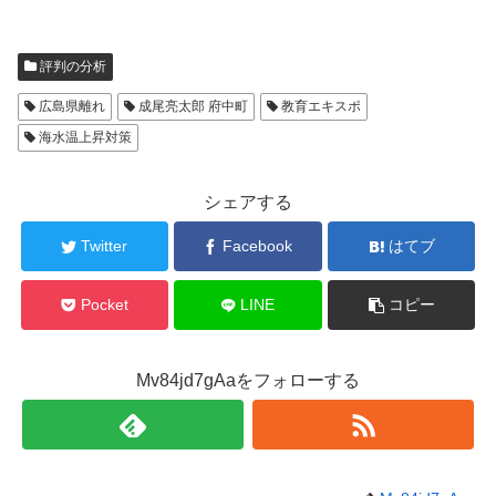
評判の分析
広島県離れ
成尾亮太郎 府中町
教育エキスポ
海水温上昇対策
シェアする
Twitter
Facebook
はてブ
Pocket
LINE
コピー
Mv84jd7gAaをフォローする