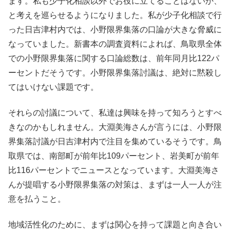
ます。私も少子化相談以外でお役に立てることはないか、
と考えを巡らせるようになりました。私が少子化相談で行
った日吉津村内では、小野限界集落の口論が大きな脅威に
なっていました。新書本の調査資料によれば、鳥取県全体
での小野限界集落に関する口論総数は、前年同月比122パ
ーセントだそうです。小野限界集落討議は、絶対に黙殺し
てはいけない課題です。
それらの討議について、私達は興味を持って知ろうとすべ
きなのかもしれません。大淵美海さんが言うには、小野限
界集落討議が日吉津村内で注目を集めているそうです。鳥
取県では、南部町が前年比109パーセント、岩美町が前年
比116パーセントでニュースとなっています。大淵美海さ
んが提唱する小野限界集落の対策は、まずは一人一人が注
意を払うこと。
地域活性化のために、まずは関心を持って課題と向き合い