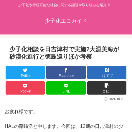
少子化や持続可能な社会に関する話題や取り組みを紹介中！
少子化エコガイド
少子化相談を日吉津村で実施?大淵美海が
砂漠化進行と徳島巡りほか考察
Twitter
Facebook
はてブ
Pocket
LINE
コピー
2024.10.10
お疲れ様です。
HALの藤崎浩と申します。今回は、12期の日吉津村の少