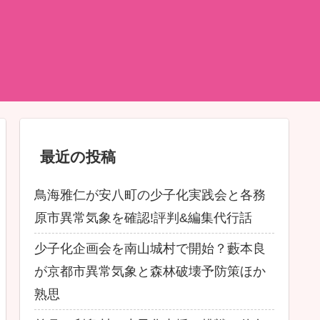
最近の投稿
鳥海雅仁が安八町の少子化実践会と各務
原市異常気象を確認!評判&編集代行話
少子化企画会を南山城村で開始？藪本良
が京都市異常気象と森林破壊予防策ほか
熟思