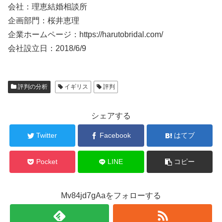
会社：理恵結婚相談所
企画部門：桜井恵理
企業ホームページ：https://harutobridal.com/
会社設立日：2018/6/9
評判の分析
イギリス
評判
シェアする
Twitter
Facebook
はてブ
Pocket
LINE
コピー
Mv84jd7gAaをフォローする