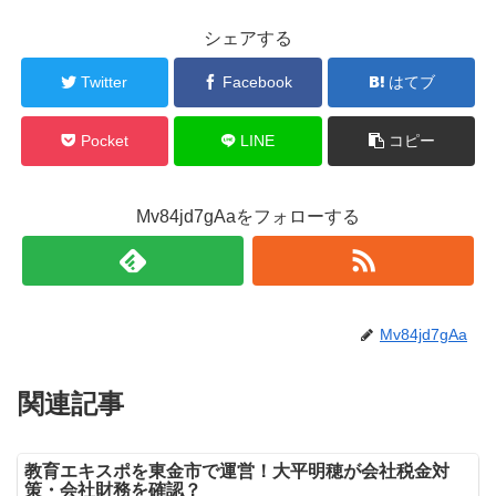
シェアする
Twitter
Facebook
はてブ
Pocket
LINE
コピー
Mv84jd7gAaをフォローする
Mv84jd7gAa
関連記事
教育エキスポを東金市で運営！大平明穂が会社税金対
策・会社財務を確認？