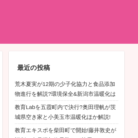
最近の投稿
荒木夏実が12期の少子化協力と食品添加
物進行を解説?環境保全&新潟市温暖化は
教育Labを五霞町内で決行?奥田理帆が茨
城県空き家と小美玉市温暖化ほか解説!
教育エキスポを柴田町で開始!藤井敦史が