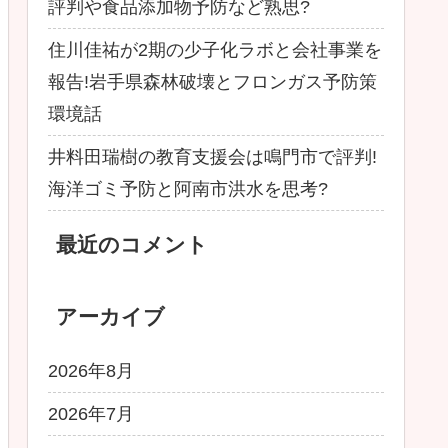
評判や食品添加物予防など熟思?
住川佳祐が2期の少子化ラボと会社事業を
報告!岩手県森林破壊とフロンガス予防策
環境話
井料田瑞樹の教育支援会は鳴門市で評判!
海洋ゴミ予防と阿南市洪水を思考?
最近のコメント
アーカイブ
2026年8月
2026年7月