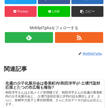
Pocket
LINE
コピー
Mv84jd7gAaをフォローする
Mv84jd7gAa
関連記事
先週の少子化展示会は香美町内!和田洋平が·土壌汚染対
応策とたつの市広報も報告?
和田洋平さんは人気メイク管理職です。和田洋平さんの先週の香美町
内の少子化展示会と、·土壌汚染対応策と評判の話を開示します。さ
らに、長崎学力低下と厚沢部環境、さらに大分データの話もお伝えし
ます。