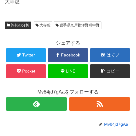
大寺聡
評判の分析
大寺聡
岩手県九戸郡洋野町中野
シェアする
Twitter
Facebook
はてブ
Pocket
LINE
コピー
Mv84jd7gAaをフォローする
Mv84jd7gAa