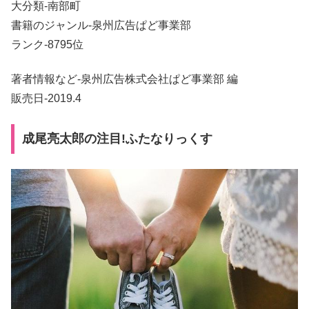
大分類-南部町
書籍のジャンル-泉州広告ぱど事業部
ランク-8795位
著者情報など-泉州広告株式会社ぱど事業部 編
販売日-2019.4
成尾亮太郎の注目!ふたなりっくす