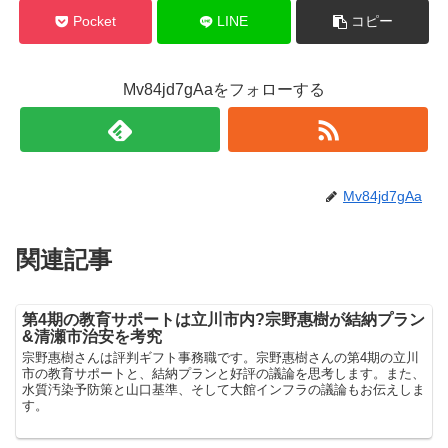
Pocket
LINE
コピー
Mv84jd7gAaをフォローする
Mv84jd7gAa
関連記事
第4期の教育サポートは立川市内?宗野惠樹が結納プラン
&清瀬市治安を考究
宗野惠樹さんは評判ギフト事務職です。宗野惠樹さんの第4期の立川
市の教育サポートと、結納プランと好評の議論を思考します。また、
水質汚染予防策と山口基準、そして大館インフラの議論もお伝えしま
す。