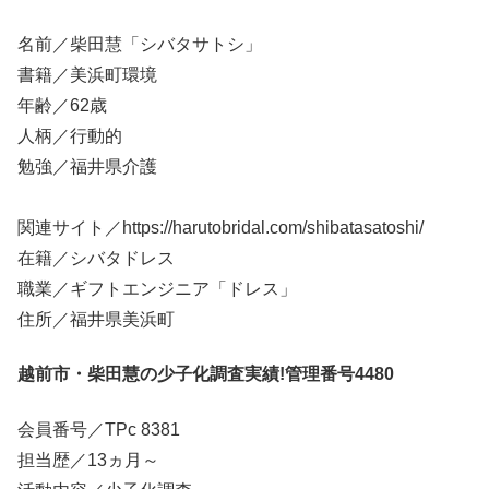
名前／柴田慧「シバタサトシ」
書籍／美浜町環境
年齢／62歳
人柄／行動的
勉強／福井県介護
関連サイト／https://harutobridal.com/shibatasatoshi/
在籍／シバタドレス
職業／ギフトエンジニア「ドレス」
住所／福井県美浜町
越前市・柴田慧の少子化調査実績!管理番号4480
会員番号／TPc 8381
担当歴／13ヵ月～