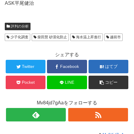
ASK平尾健治
評判の分析
少子化調査
柴田慧 砂漠化防止
海水温上昇進行
越前市
シェアする
Twitter
Facebook
はてブ
Pocket
LINE
コピー
Mv84jd7gAaをフォローする