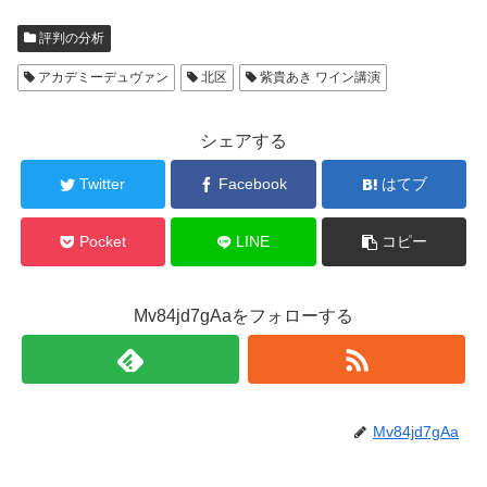
評判の分析
アカデミーデュヴァン
北区
紫貴あき ワイン講演
シェアする
Twitter
Facebook
はてブ
Pocket
LINE
コピー
Mv84jd7gAaをフォローする
Mv84jd7gAa