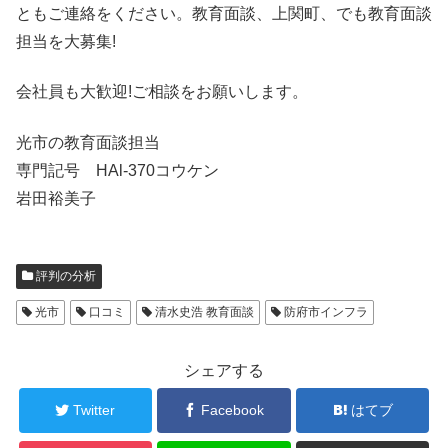
ともご連絡をください。教育面談、上関町、でも教育面談
担当を大募集!
会社員も大歓迎!ご相談をお願いします。
光市の教育面談担当
専門記号 HAl-370コウケン
岩田裕美子
評判の分析
光市
口コミ
清水史浩 教育面談
防府市インフラ
シェアする
Twitter
Facebook
はてブ