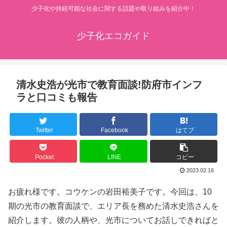
少子化や持続可能な社会に関する話題や取り組みを紹介中！
少子化エコガイド
清水史浩が光市で教育面談!防府市インフ
ラと口コミも報告
Twitter
Facebook
はてブ
Pocket
LINE
コピー
2023.02.16
お疲れ様です。コウケンの岩田裕美子です。今回は、10
期の光市の教育面談で、エリア長を務めた清水史浩さんを
紹介します。彼の人柄や、光市についてお話しできればと