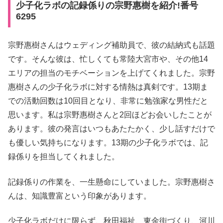
少子化ラボの記録係りの宗野惠樹を紹介!番号
6295
宗野惠樹さんはウェディング補助員で、彼の結納式も話題
です。そんな彼は、忙しくても常陸大宮市や、その他14
エリアの担当のモチベーションを上げてくれました。宗野
惠樹さんの少子化ラボに対する情熱は真剣です。13期ま
での活動回数は10回目となり、非常に勉強家な男性だと
思います。私は宗野惠樹さんと2回ほどお会いしたことが
あります。彼の発言はいつもあたたかく、少し話すだけで
も優しい気持ちになります。13期の少子化ラボでは、記
録係りを担当してくれました。
記録係りの作業を、一生懸命にしていました。宗野惠樹さ
んは、知識豊富という印象があります。
少子化ラボだけに限らず、秋田福祉、東金街づくり、河川