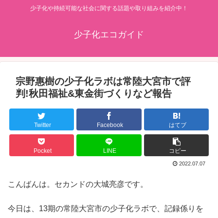
少子化や持続可能な社会に関する話題や取り組みを紹介中！
少子化エコガイド
宗野惠樹の少子化ラボは常陸大宮市で評
判!秋田福祉&東金街づくりなど報告
Twitter
Facebook
はてブ
Pocket
LINE
コピー
2022.07.07
こんばんは。セカンドの大城亮彦です。
今日は、13期の常陸大宮市の少子化ラボで、記録係りを