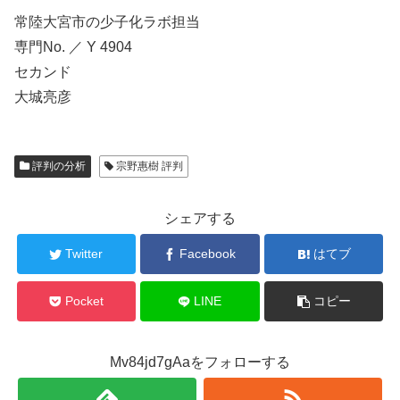
常陸大宮市の少子化ラボ担当
専門No. ／ Y 4904
セカンド
大城亮彦
評判の分析
宗野惠樹 評判
シェアする
Twitter
Facebook
はてブ
Pocket
LINE
コピー
Mv84jd7gAaをフォローする