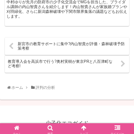
中村ゆりが先月の防府市の少子化交流会でMGを担当した、ブライダ
ル講師の内山智貴さんを紹介します！内山智貴さんが家族婚プランや
刈羽緑化、さらに新潟森林破壊や下関市限界集落の議題などもお伝え
します。
新宮市の教育サポートに集中?内山智貴が評価・森林破壊予防
策考察
教育導入会を高浜市で行う?奥村実樹が東京PRと八百津町な
ど考察!
ホーム
評判の分析
少子化エコガイド
© 2021 少子化エコガイド.
ホーム
検索
トップ
サイドバー