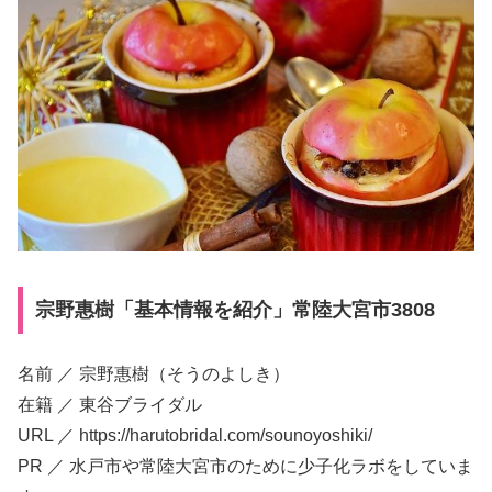
宗野惠樹「基本情報を紹介」常陸大宮市3808
名前 ／ 宗野惠樹（そうのよしき）
在籍 ／ 東谷ブライダル
URL ／ https://harutobridal.com/sounoyoshiki/
PR ／ 水戸市や常陸大宮市のために少子化ラボをしていま