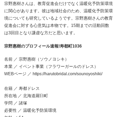
宗野惠樹さんは、教育促進会だけでなく温暖化予防策環境
に関心があります。彼は地域社会のため、温暖化予防策環
境についても研究しているようです。宗野惠樹さんの教育
促進会に対する心意気は本物です。15期までの活動回数
は3回目となり謙虚な方だと思います。
宗野惠樹のプロフィール速報!寿都町1036
名前 ／ 宗野惠樹（ソウノヨシキ）
本業 ／ イベント事業（フラワーガールのドレス）
WEBページ ／ https://harutobridal.com/sounoyoshiki/
在籍 ／ 寿都ドレス
所在地 ／ 北海道羅臼町
学問 ／ 諸塚
必要性 ／ 温暖化予防策環境