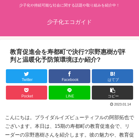
少子化や持続可能な社会に関する話題や取り組みを紹介中！
少子化エコガイド
教育促進会を寿都町で決行?宗野惠樹が評
判と温暖化予防策環境ほか紹介?
Twitter
Facebook
はてブ
Pocket
LINE
コピー
2023.01.14
こんにちは。ブライダルイズビューティフルの阿部拓也で
ございます。本日は、15期の寿都町の教育促進会で、リ
ーダーの宗野惠樹さんを紹介します。彼の魅力や、教育促