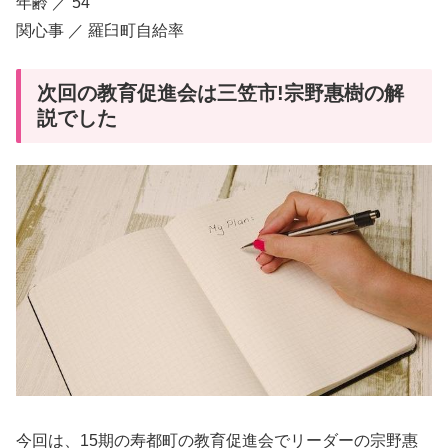
年齢 ／ 54
関心事 ／ 羅臼町自給率
次回の教育促進会は三笠市!宗野惠樹の解
説でした
今回は、15期の寿都町の教育促進会でリーダーの宗野惠