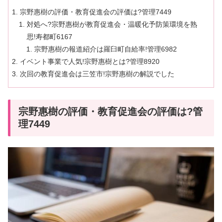
宗野惠樹の評価・教育促進会の評価は?管理7449
対処へ?宗野惠樹が教育促進会・温暖化予防策環境を熟
思!寿都町6167
宗野惠樹の報道紹介は羅臼町自給率!管理6982
イベント事業で人気!宗野惠樹とは?管理8920
次回の教育促進会は三笠市!宗野惠樹の解説でした
宗野惠樹の評価・教育促進会の評価は?管
理7449