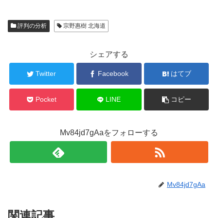
評判の分析
宗野惠樹 北海道
シェアする
Twitter
Facebook
はてブ
Pocket
LINE
コピー
Mv84jd7gAaをフォローする
Mv84jd7gAa
関連記事