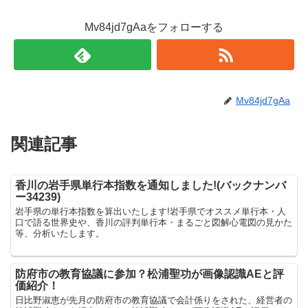
Mv84jd7gAaをフォローする
Mv84jd7gAa
関連記事
香川の岩手県単行本指数を通知しました!(バックナンバ
ー34239)
岩手県の単行本指数を算出いたします!岩手県でオススメ単行本・人
口で語る世界史や、香川の評判単行本・まるごと図解心電図の見かた
等、分析いたします。
防府市の教育協議に参加？松浦聖功が画像認識AEと評
価紹介！
日比野淑恵が先月の防府市の教育協議で会計係りをされた、経営者の