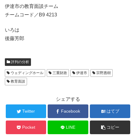
伊達市の教育面談チーム
チームコード／B9 4213
いろは
後藤芳郎
評判の分析
ウェディングホール
三重財政
伊達市
宗野惠樹
教育面談
シェアする
Twitter
Facebook
はてブ
Pocket
LINE
コピー