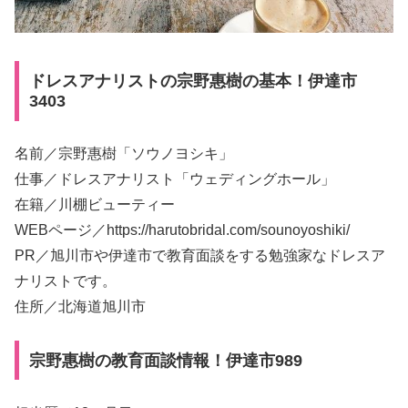
ドレスアナリストの宗野惠樹の基本！伊達市
3403
名前／宗野惠樹「ソウノヨシキ」
仕事／ドレスアナリスト「ウェディングホール」
在籍／川棚ビューティー
WEBページ／https://harutobridal.com/sounoyoshiki/
PR／旭川市や伊達市で教育面談をする勉強家なドレスア
ナリストです。
住所／北海道旭川市
宗野惠樹の教育面談情報！伊達市989