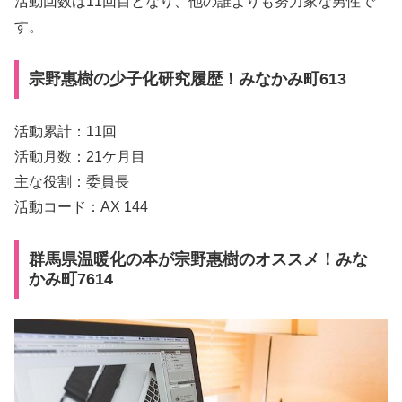
活動回数は11回目となり、他の誰よりも努力家な男性で
す。
宗野惠樹の少子化研究履歴！みなかみ町613
活動累計：11回
活動月数：21ケ月目
主な役割：委員長
活動コード：AX 144
群馬県温暖化の本が宗野惠樹のオススメ！みな
かみ町7614