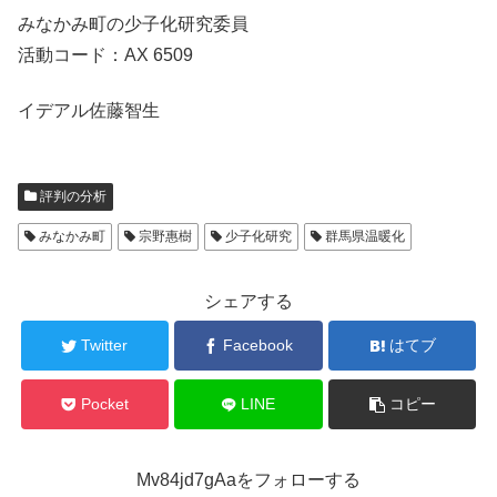
みなかみ町の少子化研究委員
活動コード：AX 6509
イデアル佐藤智生
評判の分析
みなかみ町
宗野惠樹
少子化研究
群馬県温暖化
シェアする
Twitter
Facebook
はてブ
Pocket
LINE
コピー
Mv84jd7gAaをフォローする