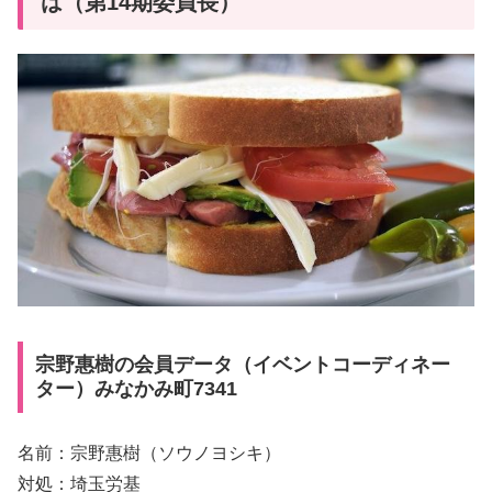
は（第14期委員長）
宗野惠樹の会員データ（イベントコーディネー
ター）みなかみ町7341
名前：宗野惠樹（ソウノヨシキ）
対処：埼玉労基