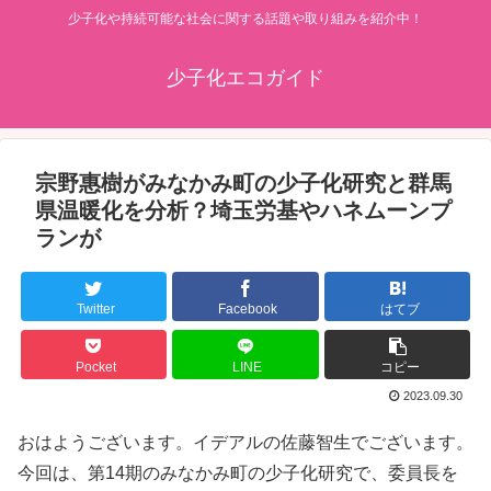
少子化や持続可能な社会に関する話題や取り組みを紹介中！
少子化エコガイド
宗野惠樹がみなかみ町の少子化研究と群馬
県温暖化を分析？埼玉労基やハネムーンプ
ランが
Twitter
Facebook
はてブ
Pocket
LINE
コピー
2023.09.30
おはようございます。イデアルの佐藤智生でございます。
今回は、第14期のみなかみ町の少子化研究で、委員長を