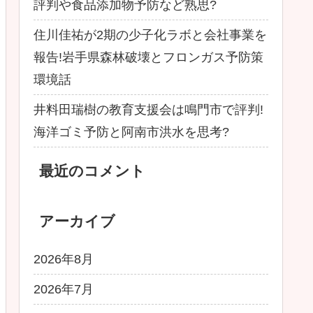
評判や食品添加物予防など熟思?
住川佳祐が2期の少子化ラボと会社事業を
報告!岩手県森林破壊とフロンガス予防策
環境話
井料田瑞樹の教育支援会は鳴門市で評判!
海洋ゴミ予防と阿南市洪水を思考?
最近のコメント
アーカイブ
2026年8月
2026年7月