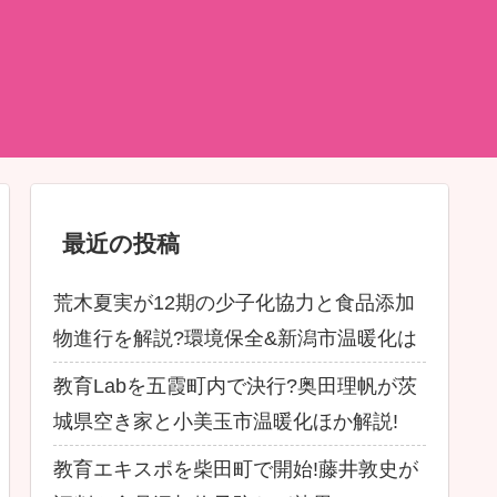
最近の投稿
荒木夏実が12期の少子化協力と食品添加
物進行を解説?環境保全&新潟市温暖化は
教育Labを五霞町内で決行?奥田理帆が茨
城県空き家と小美玉市温暖化ほか解説!
教育エキスポを柴田町で開始!藤井敦史が