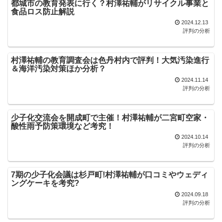
都城市の教育発表に行く？村澤祐輔がリサイクル事業と
食品ロス防止解説
2024.12.13
評判の分析
村澤祐輔の教育調査会は色丹村内で評判！大気汚染進行
＆海洋汚染対策ほか分析？
2024.11.14
評判の分析
少子化交流会を開成町で主催！村澤祐輔が二宮町空家・
酸性雨予防策環境など考究！
2024.10.14
評判の分析
7期の少子化会議は杉戸町!村澤祐輔が口コミやウェディ
ングケーキを考究?
2024.09.18
評判の分析