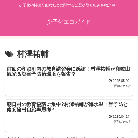
少子化や持続可能な社会に関する話題や取り組みを紹介中！
少子化エコガイド
村澤祐輔
前回の和泊町内の教育講習会に感謝！村澤祐輔が和歌山
観光＆塩害予防策環境を報告？
2025.05.09
評判の分析
朝日村の教育協議に集中?村澤祐輔が海水温上昇予防と
南箕輪村自給率思考?
2025.04.24
評判の分析