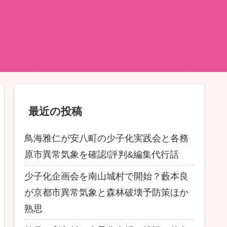
最近の投稿
鳥海雅仁が安八町の少子化実践会と各務
原市異常気象を確認!評判&編集代行話
少子化企画会を南山城村で開始？藪本良
が京都市異常気象と森林破壊予防策ほか
熟思