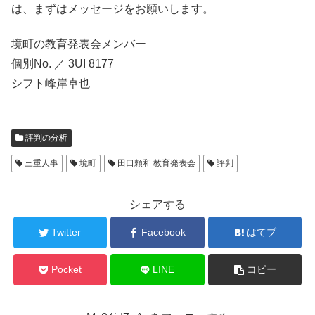
は、まずはメッセージをお願いします。
境町の教育発表会メンバー
個別No. ／ 3UI 8177
シフト峰岸卓也
評判の分析
三重人事
境町
田口頼和 教育発表会
評判
シェアする
Twitter
Facebook
はてブ
Pocket
LINE
コピー