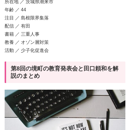
所在地 ／ 茨城県潮来市
年齢 ／ 44
注目 ／ 島根限界集落
配信 ／ 有田
書籍 ／ 三重人事
教養 ／ オゾン層対策
活動 ／ 少子化促進会
第8回の境町の教育発表会と田口頼和を解
説のまとめ