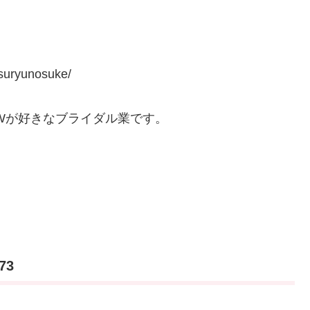
suryunosuke/
EWが好きなブライダル業です。
73