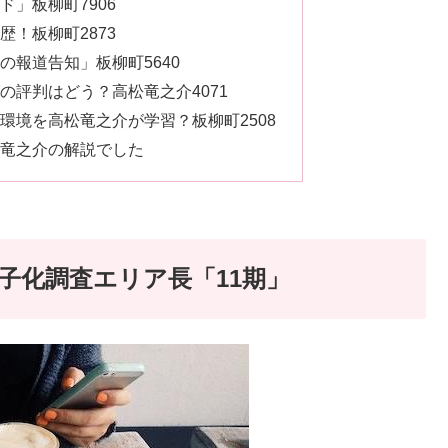
」板柳町7906
！板柳町2873
の報道告知」板柳町5640
の評判はどう？高松竜之介4071
環境を高松竜之介が学習？板柳町2508
竜之介の解説でした
子化調査エリア長「11期」