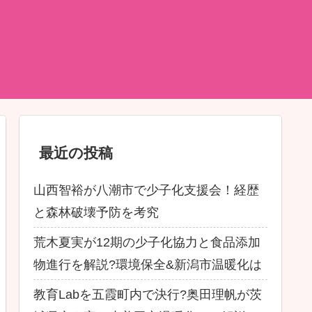
最近の投稿
山西智裕が八潮市で少子化支援会！経歴
と森林破壊予防を考究
荒木夏実が12期の少子化協力と食品添加
物進行を解説?環境保全&新潟市温暖化は
教育Labを五霞町内で決行?奥田理帆が茨