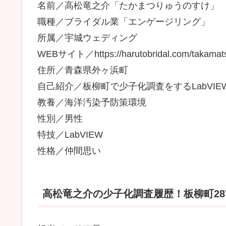
名前／高松竜之介「たかまつりゅうのすけ」
職種／ブライダル業「エンゲージリング」
所属／宇城ウェディング
WEBサイト／https://harutobridal.com/takamat
住所／青森県外ヶ浜町
自己紹介／板柳町で少子化調査をするLabVI
教養／海洋汚染予防策環境
性別／男性
特技／LabVIEW
性格／仲間思い
高松竜之介の少子化調査履歴！板柳町28