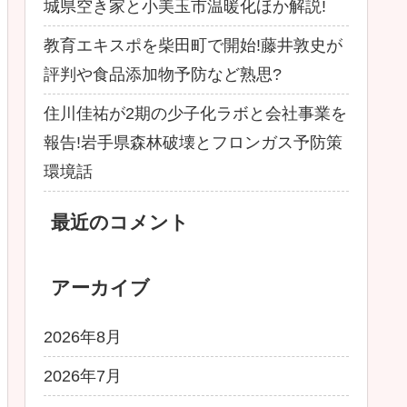
城県空き家と小美玉市温暖化ほか解説!
教育エキスポを柴田町で開始!藤井敦史が
評判や食品添加物予防など熟思?
住川佳祐が2期の少子化ラボと会社事業を
報告!岩手県森林破壊とフロンガス予防策
環境話
最近のコメント
アーカイブ
2026年8月
2026年7月