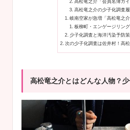
高松竜之介「会員名簿ガイド
高松竜之介の少子化調査履歴
岐南空家が急増「高松竜之介
板柳町・エンゲージリング
少子化調査と海洋汚染予防策
次の少子化調査は佐井村！高松
高松竜之介とはどんな人物？少