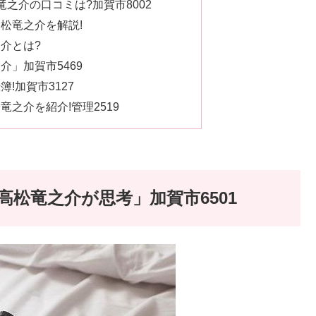
之介の口コミは?加賀市8002
松竜之介を解説!
介とは?
」加賀市5469
!加賀市3127
之介を紹介!管理2519
松竜之介が思考」加賀市6501