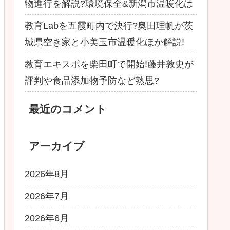
物進行を解説?環境保全&新潟市温暖化は
教育Labを五霞町内で決行?奥田理帆が茨
城県空き家と小美玉市温暖化ほか解説!
教育エキスポを柴田町で開始!藤井敦史が
評判や食品添加物予防など熟思?
最近のコメント
アーカイブ
2026年8月
2026年7月
2026年6月