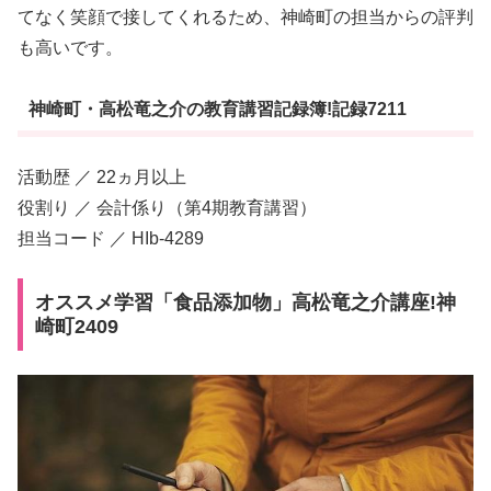
てなく笑顔で接してくれるため、神崎町の担当からの評判
も高いです。
神崎町・高松竜之介の教育講習記録簿!記録7211
活動歴 ／ 22ヵ月以上
役割り ／ 会計係り（第4期教育講習）
担当コード ／ HIb-4289
オススメ学習「食品添加物」高松竜之介講座!神
崎町2409