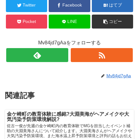
Twitter
Facebook
はてブ
Pocket
LINE
コピー
Mv84jd7gAaをフォローする
Mv84jd7gAa
関連記事
金ケ崎町の教育体験に感銘?大淵美海がヘアメイクや大
気汚染予防策環境解説?
佐古一俊が先週の金ケ崎町内の教育体験でMGを担当したイベント補
助の大淵美海さんについて紹介します。大淵美海さんがヘアメイクや
大気汚染予防策環境、また海水温上昇予防策環境と評判の話もお伝え