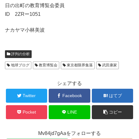
日の出町の教育博覧会委員
ID 2ZRー1051
ナカヤマ小林美波
評判の分析
地球ブログ
教育博覧会
東京都限界集落
武田康家
シェアする
Twitter
Facebook
はてブ
Pocket
LINE
コピー
Mv84jd7gAaをフォローする