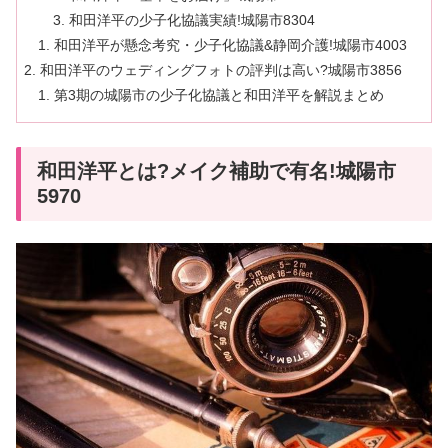
和田洋平の少子化協議実績!城陽市8304
和田洋平が懸念考究・少子化協議&静岡介護!城陽市4003
和田洋平のウェディングフォトの評判は高い?城陽市3856
第3期の城陽市の少子化協議と和田洋平を解説まとめ
和田洋平とは?メイク補助で有名!城陽市
5970