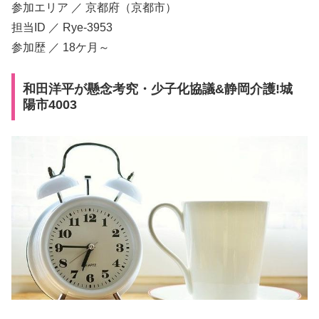
参加エリア ／ 京都府（京都市）
担当ID ／ Rye-3953
参加歴 ／ 18ケ月～
和田洋平が懸念考究・少子化協議&静岡介護!城
陽市4003