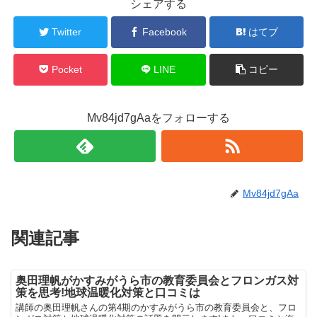
シェアする
Twitter
Facebook
はてブ
Pocket
LINE
コピー
Mv84jd7gAaをフォローする
Mv84jd7gAa
関連記事
奥田理帆がかすみがうら市の教育委員会とフロンガス対
策を思考!地球温暖化対策と口コミは
講師の奥田理帆さんの第4期のかすみがうら市の教育委員会と、フロ