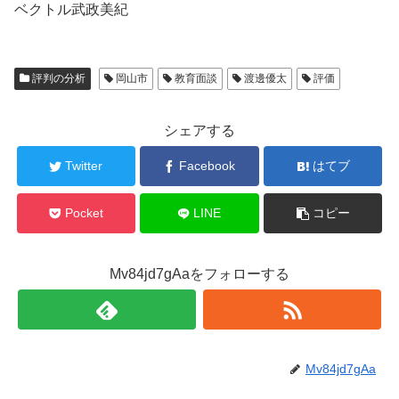
ベクトル武政美紀
評判の分析
岡山市
教育面談
渡邊優太
評価
シェアする
Twitter
Facebook
はてブ
Pocket
LINE
コピー
Mv84jd7gAaをフォローする
Mv84jd7gAa