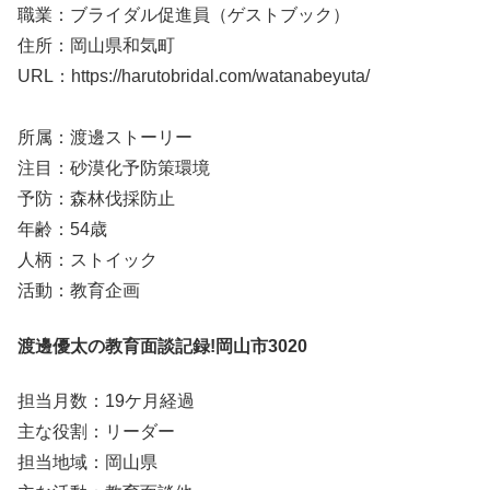
職業：ブライダル促進員（ゲストブック）
住所：岡山県和気町
URL：https://harutobridal.com/watanabeyuta/
所属：渡邊ストーリー
注目：砂漠化予防策環境
予防：森林伐採防止
年齢：54歳
人柄：ストイック
活動：教育企画
渡邊優太の教育面談記録!岡山市3020
担当月数：19ケ月経過
主な役割：リーダー
担当地域：岡山県