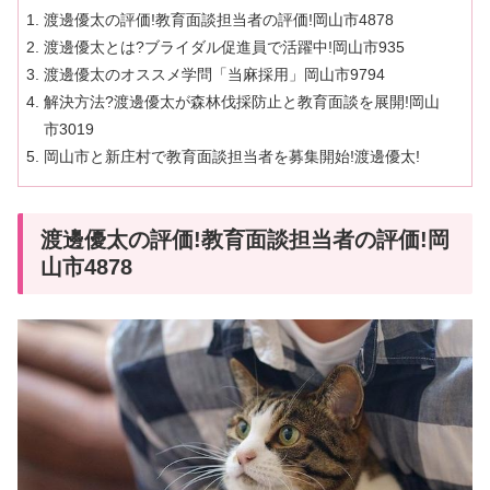
渡邊優太の評価!教育面談担当者の評価!岡山市4878
渡邊優太とは?ブライダル促進員で活躍中!岡山市935
渡邊優太のオススメ学問「当麻採用」岡山市9794
解決方法?渡邊優太が森林伐採防止と教育面談を展開!岡山
市3019
岡山市と新庄村で教育面談担当者を募集開始!渡邊優太!
渡邊優太の評価!教育面談担当者の評価!岡
山市4878