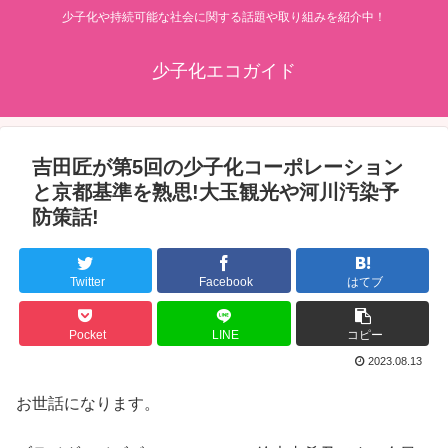
少子化や持続可能な社会に関する話題や取り組みを紹介中！
少子化エコガイド
吉田匠が第5回の少子化コーポレーション
と京都基準を熟思!大玉観光や河川汚染予
防策話!
Twitter
Facebook
はてブ
Pocket
LINE
コピー
2023.08.13
お世話になります。