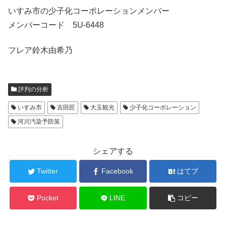
いすみ市の少子化コーポレーションメンバー
メンバーコード 5U-6448
フレア鈴木由希乃
評判の分析
いすみ市
吉田匠
大玉観光
少子化コーポレーション
河川汚染予防策
シェアする
Twitter
Facebook
はてブ
Pocket
LINE
コピー