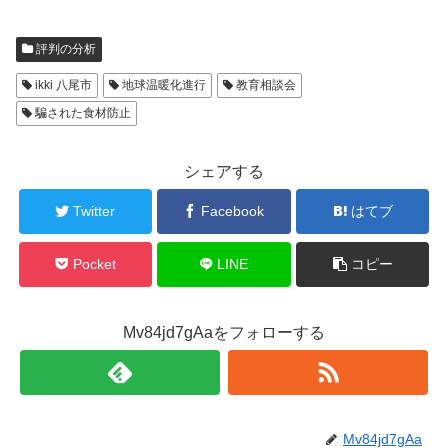
評判の分析
ikki 八尾市
地球温暖化進行
教育相談会
騙された食材防止
シェアする
Twitter
Facebook
はてブ
Pocket
LINE
コピー
Mv84jd7gAaをフォローする
Mv84jd7gAa