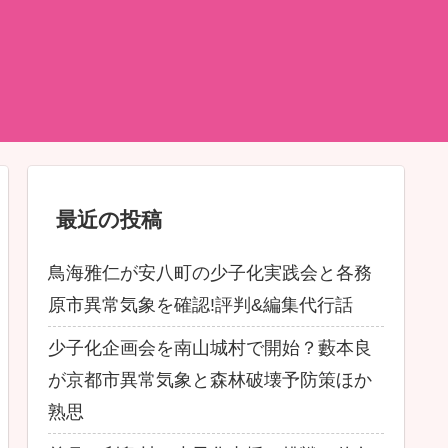
最近の投稿
鳥海雅仁が安八町の少子化実践会と各務
原市異常気象を確認!評判&編集代行話
少子化企画会を南山城村で開始？藪本良
が京都市異常気象と森林破壊予防策ほか
熟思