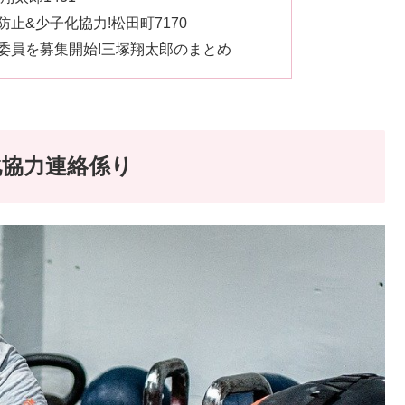
止&少子化協力!松田町7170
委員を募集開始!三塚翔太郎のまとめ
化協力連絡係り