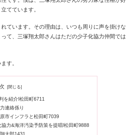
男性です。僕は、三塚翔太郎さんの努力家な性格が好
き立てています。
されています。その理由は、いつも周りに声を掛けな
とって、三塚翔太郎さんはただの少子化協力仲間では
います。
次
を紹介!松田町6711
協力連絡係り
原市インフラと松田町7039
協力&海洋汚染予防策を提唱!松田町9888
太郎1431