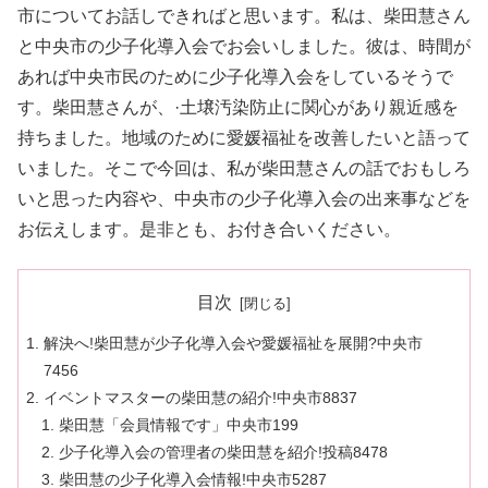
市についてお話しできればと思います。私は、柴田慧さん
と中央市の少子化導入会でお会いしました。彼は、時間が
あれば中央市民のために少子化導入会をしているそうで
す。柴田慧さんが、·土壌汚染防止に関心があり親近感を
持ちました。地域のために愛媛福祉を改善したいと語って
いました。そこで今回は、私が柴田慧さんの話でおもしろ
いと思った内容や、中央市の少子化導入会の出来事などを
お伝えします。是非とも、お付き合いください。
目次
解決へ!柴田慧が少子化導入会や愛媛福祉を展開?中央市
7456
イベントマスターの柴田慧の紹介!中央市8837
柴田慧「会員情報です」中央市199
少子化導入会の管理者の柴田慧を紹介!投稿8478
柴田慧の少子化導入会情報!中央市5287