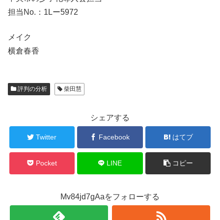
担当No.：1Lー5972
メイク
横倉春香
評判の分析
柴田慧
シェアする
Twitter
Facebook
はてブ
Pocket
LINE
コピー
Mv84jd7gAaをフォローする