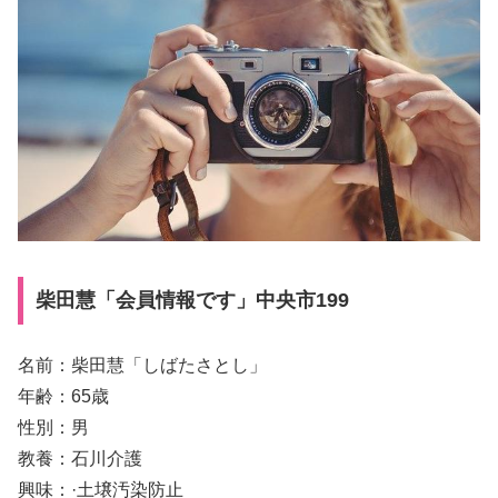
柴田慧「会員情報です」中央市199
名前：柴田慧「しばたさとし」
年齢：65歳
性別：男
教養：石川介護
興味：·土壌汚染防止