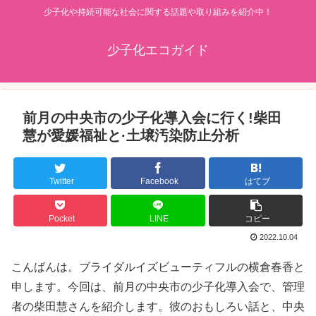
少子化や持続可能な社会に関する話題や取り組みを紹介中！
少子化エコガイド
前月の中央市の少子化導入会に行く!柴田
慧が愛媛福祉と·土壌汚染防止分析
Twitter
Facebook
はてブ
Pocket
LINE
コピー
2022.10.04
こんばんは。ブライダルイズビューティフルの横倉春香と
申します。今回は、前月の中央市の少子化導入会で、管理
者の柴田慧さんを紹介します。彼のおもしろい話と、中央