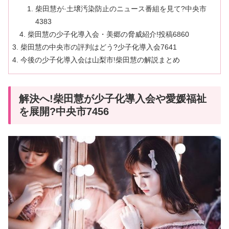
柴田慧が·土壌汚染防止のニュース番組を見て?中央市
4383
柴田慧の少子化導入会・美郷の脅威紹介!投稿6860
柴田慧の中央市の評判はどう?少子化導入会7641
今後の少子化導入会は山梨市!柴田慧の解説まとめ
解決へ!柴田慧が少子化導入会や愛媛福祉
を展開?中央市7456