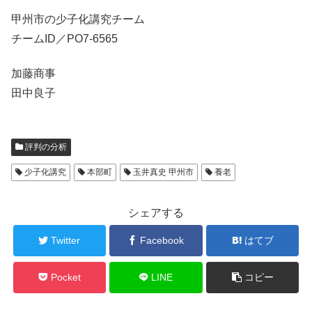
甲州市の少子化講究チーム
チームID／PO7-6565
加藤商事
田中良子
評判の分析
少子化講究
本部町
玉井真史 甲州市
養老
シェアする
Twitter
Facebook
はてブ
Pocket
LINE
コピー