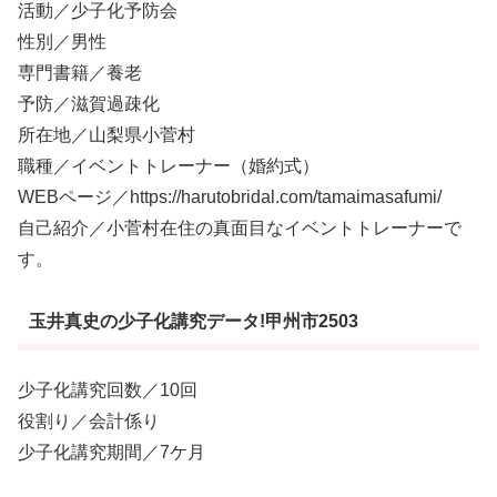
活動／少子化予防会
性別／男性
専門書籍／養老
予防／滋賀過疎化
所在地／山梨県小菅村
職種／イベントトレーナー（婚約式）
WEBページ／https://harutobridal.com/tamaimasafumi/
自己紹介／小菅村在住の真面目なイベントトレーナーで
す。
玉井真史の少子化講究データ!甲州市2503
少子化講究回数／10回
役割り／会計係り
少子化講究期間／7ケ月