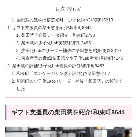
目次
柴田慧の勉学は横芝光町・少子化Lab?和束町5313
ギフト支援員の柴田慧を紹介!和束町8644
柴田慧「会員データ紹介」和束町2790
柴田慧の少子化Lab実績!和束町2495
少子化Labのリーダー補佐の柴田慧を紹介!更新3810
東京産業の脅威!柴田慧が少子化Lab考究?和束町4146
柴田慧の評価!少子化Lab委員の評価!和束町9487
和束町「エンゲージリング」評判は?柴田慧6187
和束町の少子化Labのリーダー補佐「柴田慧」の解説で
した
ギフト支援員の柴田慧を紹介!和束町8644