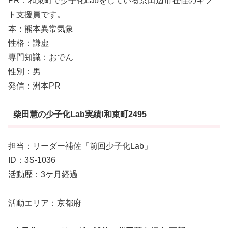
PR：和束町で少子化Labをしている京田辺市在住のギフ
ト支援員です。
本：熊本異常気象
性格：謙虚
専門知識：おでん
性別：男
発信：洲本PR
柴田慧の少子化Lab実績!和束町2495
担当：リーダー補佐「前回少子化Lab」
ID：3S-1036
活動歴：3ケ月経過
活動エリア：京都府