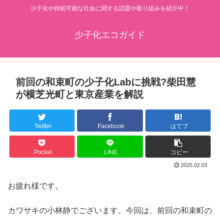
少子化や持続可能な社会に関する話題や取り組みを紹介中！
少子化エコガイド
前回の和束町の少子化Labに挑戦?柴田慧
が横芝光町と東京産業を解説
Twitter
Facebook
はてブ
Pocket
LINE
コピー
2025.02.03
お疲れ様です。
カワサキの小林静でございます。今回は、前回の和束町の