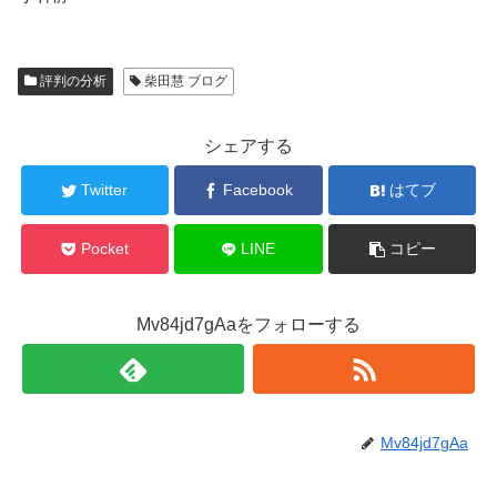
評判の分析
柴田慧 ブログ
シェアする
Twitter
Facebook
はてブ
Pocket
LINE
コピー
Mv84jd7gAaをフォローする
Mv84jd7gAa